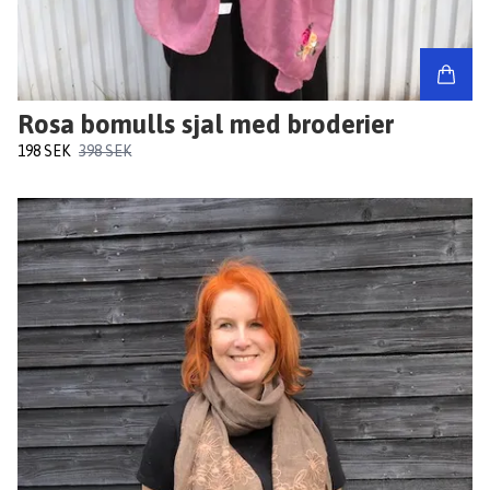
Rosa bomulls sjal med broderier
198 SEK
398 SEK