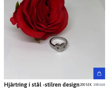
Hjärtring i stål -stilren design
200 SEK
398 SEK