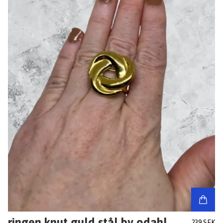
ringen knut guld stål by odahl
239 SEK