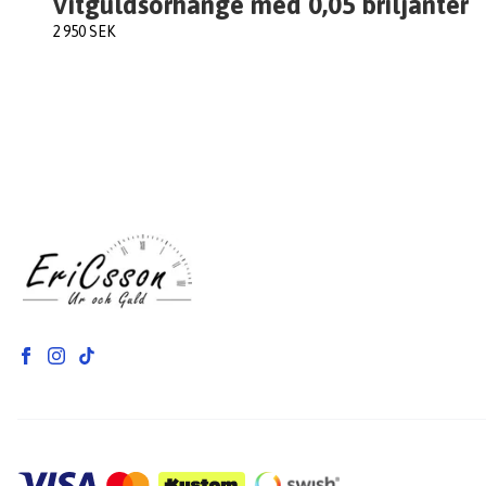
Vitguldsörhänge med 0,05 briljanter
2 950 SEK