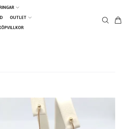
RINGAR
VD
OUTLET
KÖPVILLKOR