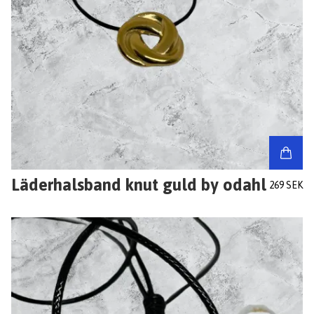
Läderhalsband knut guld by odahl
269 SEK