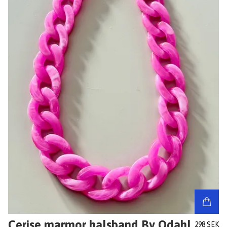
Cerise marmor halsband By Odahl
298 SEK