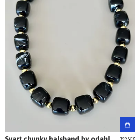
Svart chunky halsband by odahl
399 SEK