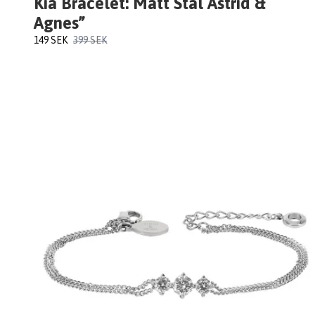
Kia Bracelet: Matt Stål Astrid &
Agnes”
149 SEK
399 SEK