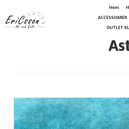
Hem
H
ACCESSOARER
OUTLET K
As