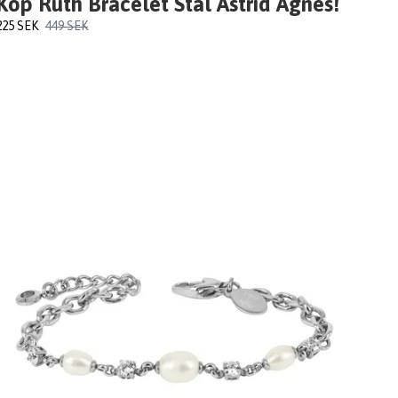
Köp Ruth Bracelet Stål Astrid Agnes!
225 SEK
449 SEK