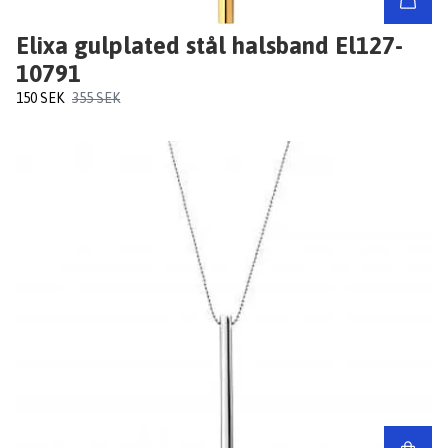
Elixa gulplated stål halsband El127-
10791
150 SEK
355 SEK