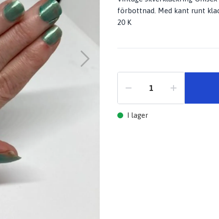
förbottnad. Med kant runt klac
20 K
I lager