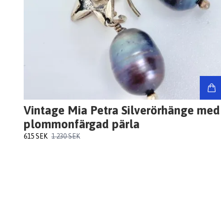
Vintage Mia Petra Silverörhänge med
plommonfärgad pärla
615 SEK
1 230 SEK