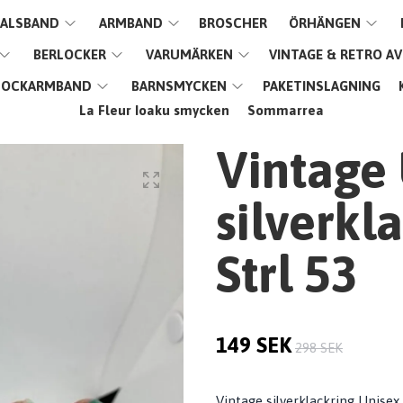
ALSBAND
ARMBAND
BROSCHER
ÖRHÄNGEN
BERLOCKER
VARUMÄRKEN
VINTAGE & RETRO A
LOCKARMBAND
BARNSMYCKEN
PAKETINSLAGNING
La Fleur Ioaku smycken
Sommarrea
Vintage
silverkl
Strl 53
149 SEK
298 SEK
Vintage silverklackring Unisex 