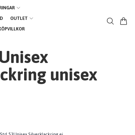
RINGAR
VD
OUTLET
KÖPVILLKOR
 Unisex
ackring unisex
Strl 53Unisex Silverklackring ej