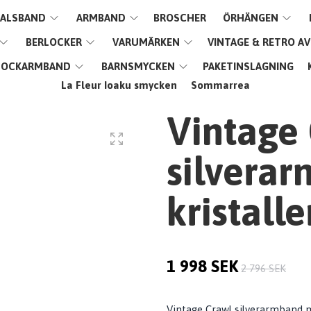
ALSBAND
ARMBAND
BROSCHER
ÖRHÄNGEN
BERLOCKER
VARUMÄRKEN
VINTAGE & RETRO A
LOCKARMBAND
BARNSMYCKEN
PAKETINSLAGNING
La Fleur Ioaku smycken
Sommarrea
Vintage
silvera
kristalle
1 998 SEK
2 796 SEK
Vintage Crawl silverarmband 