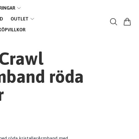
RINGAR
VD
OUTLET
KÖPVILLKOR
 Crawl
rmband röda
r
med röda kristallerArmband med