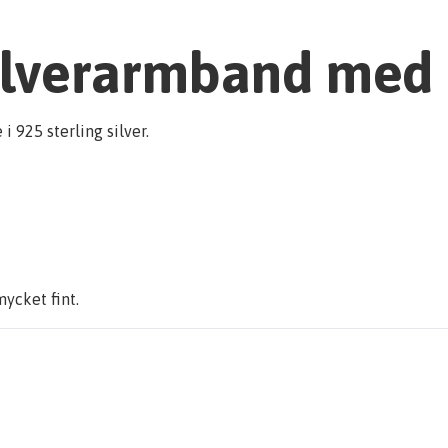
ilverarmband med r
i 925 sterling silver.
mycket fint.