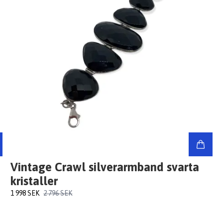
Vintage Crawl silverarmband svarta
kristaller
1 998 SEK
2 796 SEK