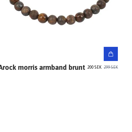
Arock morris armband brunt
200 SEK
299 SEK