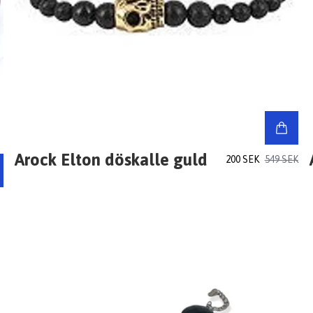
Arock Elton döskalle guld
200 SEK
549 SEK