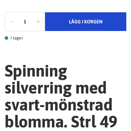
LÄGG I KORGEN
I lager
Spinning
silverring med
svart-mönstrad
blomma. Strl 49