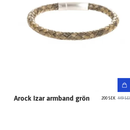
Arock Izar armband grön
200 SEK
449 SE