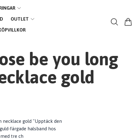
RINGAR
VD
OUTLET
KÖPVILLKOR
ose be you long
ecklace gold
m necklace gold "Upptäck den
 guld-färgade halsband hos
 med tre ch