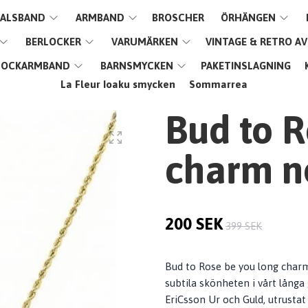
ALSBAND
ARMBAND
BROSCHER
ÖRHÄNGEN
BERLOCKER
VARUMÄRKEN
VINTAGE & RETRO A
LOCKARMBAND
BARNSMYCKEN
PAKETINSLAGNING
La Fleur Ioaku smycken
Sommarrea
Bud to R
charm n
200 SEK
399 SEK
Bud to Rose be you long char
subtila skönheten i vårt långa
EriCsson Ur och Guld, utrustat