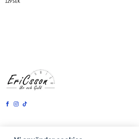
129 SEK
LÄS MER