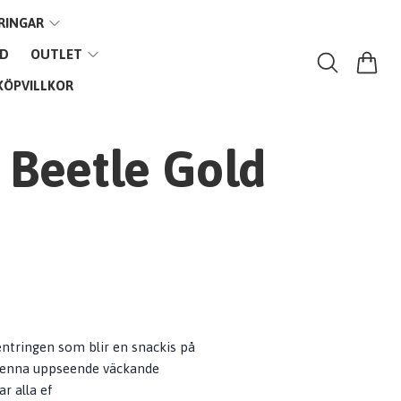
RINGAR
VD
OUTLET
KÖPVILLKOR
: Beetle Gold
ntringen som blir en snackis på
ar denna uppseende väckande
r alla ef