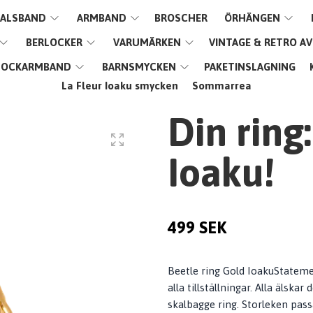
ALSBAND
ARMBAND
BROSCHER
ÖRHÄNGEN
BERLOCKER
VARUMÄRKEN
VINTAGE & RETRO A
LOCKARMBAND
BARNSMYCKEN
PAKETINSLAGNING
La Fleur Ioaku smycken
Sommarrea
Din ring
Ioaku!
499 SEK
Beetle ring Gold IoakuStateme
alla tillställningar. Alla älsk
skalbagge ring. Storleken passa