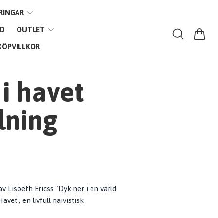
RINGAR
VD
OUTLET
KÖPVILLKOR
 i havet
lning
av Lisbeth Ericss "Dyk ner i en värld
avet', en livfull naivistisk