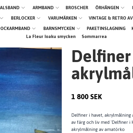
ALSBAND
ARMBAND
BROSCHER
ÖRHÄNGEN
BERLOCKER
VARUMÄRKEN
VINTAGE & RETRO A
LOCKARMBAND
BARNSMYCKEN
PAKETINSLAGNING
La Fleur Ioaku smycken
Sommarrea
Delfiner
akrylmå
1 800 SEK
Delfiner i havet, akrylmålning 
av färg och liv med 'Delfiner i H
akrylmålning av amatörko