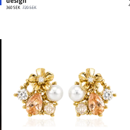
design
360 SEK
720 SEK