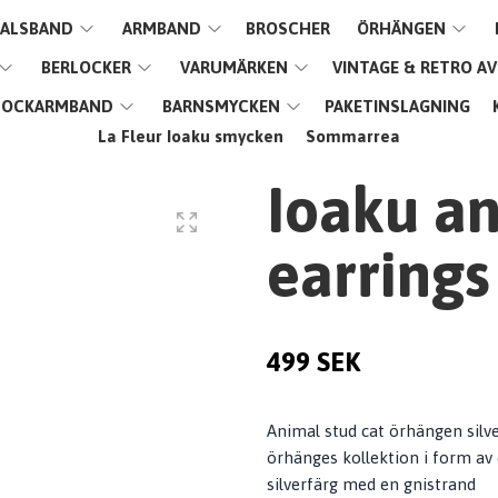
ALSBAND
ARMBAND
BROSCHER
ÖRHÄNGEN
BERLOCKER
VARUMÄRKEN
VINTAGE & RETRO A
LOCKARMBAND
BARNSMYCKEN
PAKETINSLAGNING
La Fleur Ioaku smycken
Sommarrea
Ioaku an
earrings 
499 SEK
Animal stud cat örhängen silv
örhänges kollektion i form av d
silverfärg med en gnistrand