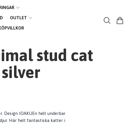
RINGAR
VD
OUTLET
KÖPVILLKOR
imal stud cat
silver
er. Design IOAKUEn helt underbar
jur. Här helt fantastiska katter i