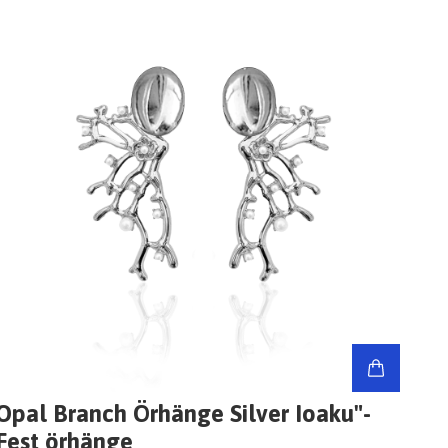
Opal Branch Örhänge Silver Ioaku"-
Fest örhänge