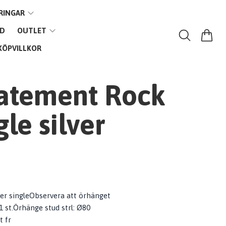
RINGAR
VD
OUTLET
KÖPVILLKOR
tatement Rock
gle silver
ver singleObservera att örhänget
 1 st.Örhänge stud strl: Ø80
t fr