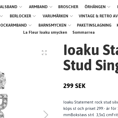
ALSBAND
ARMBAND
BROSCHER
ÖRHÄNGEN
BERLOCKER
VARUMÄRKEN
VINTAGE & RETRO A
LOCKARMBAND
BARNSMYCKEN
PAKETINSLAGNING
La Fleur Ioaku smycken
Sommarrea
Ioaku S
Stud Sin
299 SEK
Ioaku Statement rock stud sil
köps st och priset 299:- är för
mmBokstavs strl 3,5x1 cmFrit