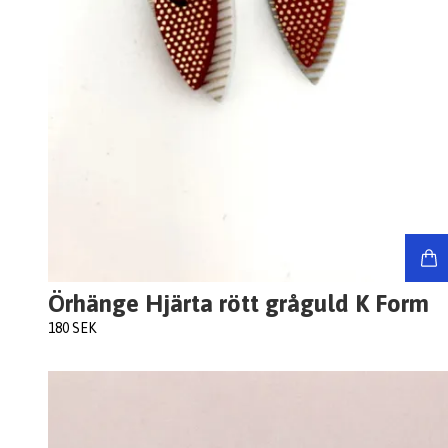
Örhänge Hjärta rött gråguld K Form
180 SEK