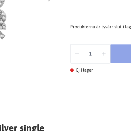
Produkterna är tyvärr slut i lage
Ej i lager
lver single