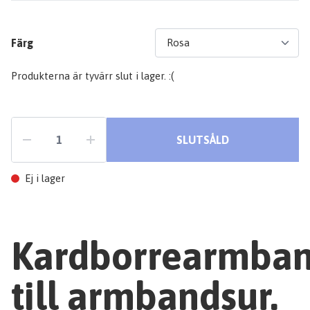
Färg
Produkterna är tyvärr slut i lager. :(
SLUTSÅLD
Ej i lager
Kardborrearmba
till armbandsur.