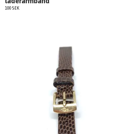
läderarmband
100 SEK