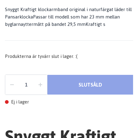
Snyggt Kraftigt klockarmband original i naturfärgat läder till
PansarklockaPassar till modell som har 23 mm mellan
byglarnayttermått på bandet 29,5 mmKraftigt s
Produkterna är tyvärr slut i lager. :(
SLUTSÅLD
Ej i lager
Snyggt Kraftigt