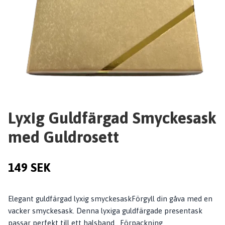
Lyxig Guldfärgad Smyckesask
med Guldrosett
149 SEK
Elegant guldfärgad lyxig smyckesaskFörgyll din gåva med en
vacker smyckesask. Denna lyxiga guldfärgade presentask
passar perfekt till ett halsband . Förpackning