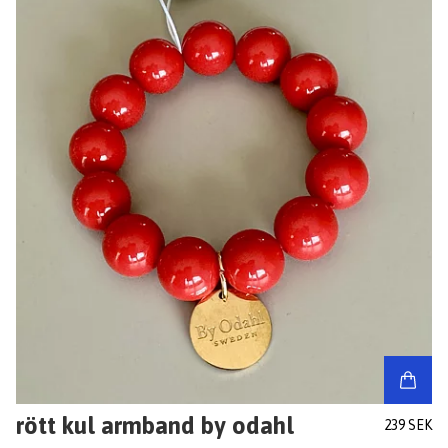
rött kul armband by odahl
239 SEK