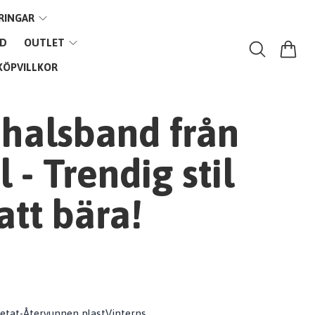
RINGAR
VD
OUTLET
KÖPVILLKOR
 halsband från
 - Trendig stil
att bära!
cetat-Återvunnen plastVinterns