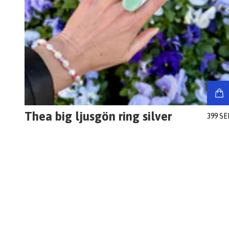
Thea big ljusgön ring silver
399 SE