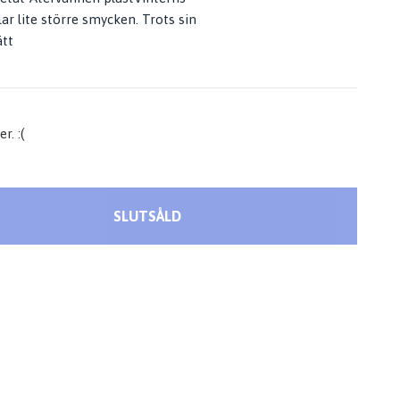
ar lite större smycken. Trots sin
ätt
r. :(
SLUTSÅLD