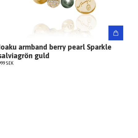
Ioaku armband berry pearl Sparkle
salviagrön guld
999 SEK