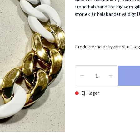
trend halsband för dig som gill
storlek är halsbandet väldigt l
Produkterna är tyvärr slut i lage
Ej i lager