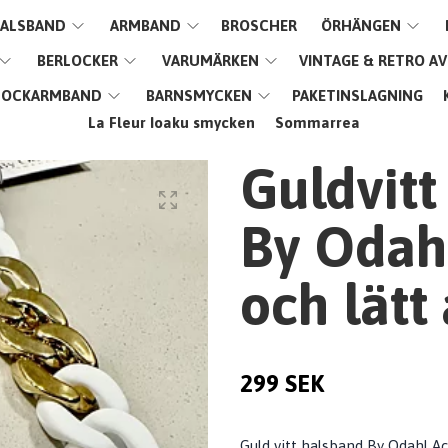
ALSBAND
ARMBAND
BROSCHER
ÖRHÄNGEN
BERLOCKER
VARUMÄRKEN
VINTAGE & RETRO A
LOCKARMBAND
BARNSMYCKEN
PAKETINSLAGNING
La Fleur Ioaku smycken
Sommarrea
Guldvitt
By Odahl
och lätt 
299 SEK
Guld vitt halsband By Odahl A