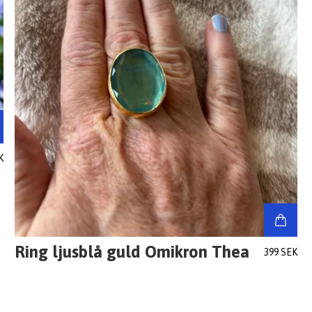
K
Ring ljusblå guld Omikron Thea
399 SEK