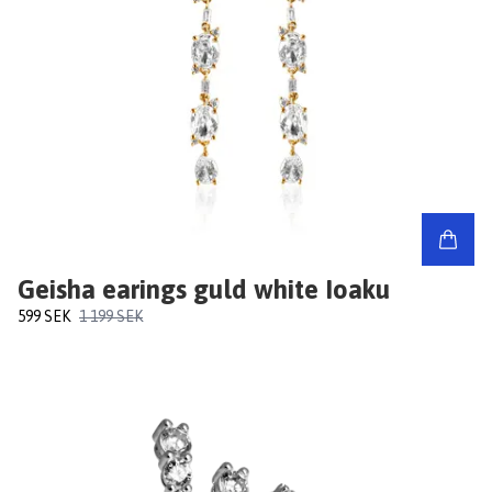
Geisha earings guld white Ioaku
599 SEK
1 199 SEK