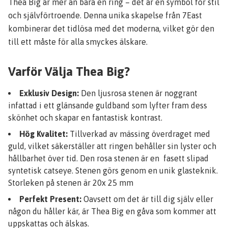
Thea Big är mer än bara en ring – det är en symbol för stil
och självförtroende. Denna unika skapelse från 7East
kombinerar det tidlösa med det moderna, vilket gör den
till ett måste för alla smyckes älskare.
Varför Välja Thea Big?
Exklusiv Design:
Den ljusrosa stenen är noggrant
infattad i ett glänsande guldband som lyfter fram dess
skönhet och skapar en fantastisk kontrast.
Hög Kvalitet:
Tillverkad av mässing överdraget med
guld, vilket säkerställer att ringen behåller sin lyster och
hållbarhet över tid. Den rosa stenen är en fasett slipad
syntetisk catseye. Stenen görs genom en unik glasteknik.
Storleken på stenen är 20x 25 mm
Perfekt Present:
Oavsett om det är till dig själv eller
någon du håller kär, är Thea Big en gåva som kommer att
uppskattas och älskas.