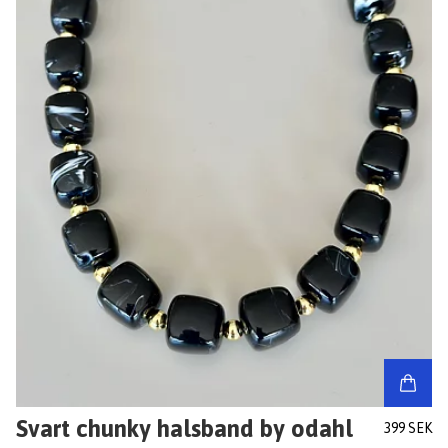
Svart chunky halsband by odahl
399 SEK