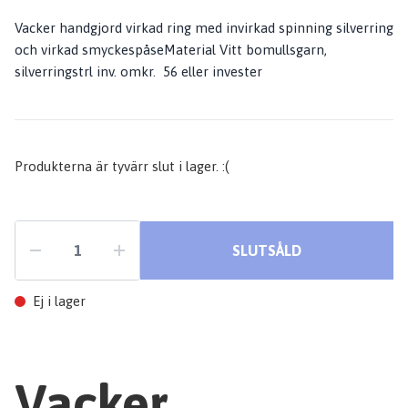
Vacker handgjord virkad ring med invirkad spinning silverring
och virkad smyckespåseMaterial Vitt bomullsgarn,
silverringstrl inv. omkr. 56 eller invester
Produkterna är tyvärr slut i lager. :(
SLUTSÅLD
Ej i lager
Vacker