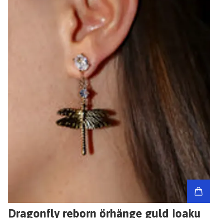
Dragonfly reborn örhänge guld Ioaku