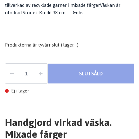
tillverkad av recyklade garner i mixade färgerVäskan är
ofodrad.Storlek Bredd 38 cm &nbs
Produkterna är tyvärr slut i lager. :(
SLUTSÅLD
Ej i lager
Handgjord virkad väska.
Mixade färger