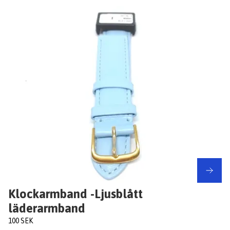
Klockarmband -Ljusblått
läderarmband
100 SEK