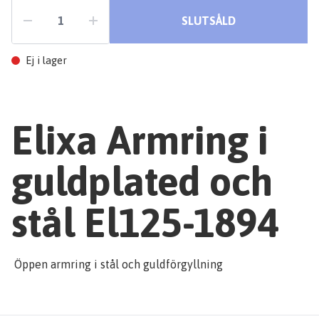
SLUTSÅLD
Ej i lager
Elixa Armring i
guldplated och
stål El125-1894
Öppen armring i stål och guldförgyllning